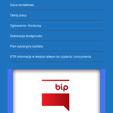
Dane kontaktowe
Oferty pracy
Ogłoszenia / Konkursy
Deklaracja dostępności
Plan sytuacyjny szpitala
ETR-Informacje w tekście łatwym do czytania i zrozumienia