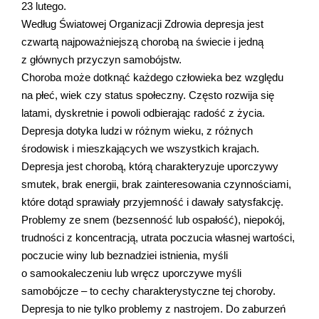
23 lutego.
Według Światowej Organizacji Zdrowia depresja jest
czwartą najpoważniejszą chorobą na świecie i jedną
z głównych przyczyn samobójstw.
Choroba może dotknąć każdego człowieka bez względu
na płeć, wiek czy status społeczny. Często rozwija się
latami, dyskretnie i powoli odbierając radość z życia.
Depresja dotyka ludzi w różnym wieku, z różnych
środowisk i mieszkających we wszystkich krajach.
Depresja jest chorobą, którą charakteryzuje uporczywy
smutek, brak energii, brak zainteresowania czynnościami,
które dotąd sprawiały przyjemność i dawały satysfakcję.
Problemy ze snem (bezsenność lub ospałość), niepokój,
trudności z koncentracją, utrata poczucia własnej wartości,
poczucie winy lub beznadziei istnienia, myśli
o samookaleczeniu lub wręcz uporczywe myśli
samobójcze – to cechy charakterystyczne tej choroby.
Depresja to nie tylko problemy z nastrojem. Do zaburzeń