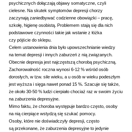
psychicznych dołączają objawy somatyczne, czyli
cielesne. Na skutek symptomów depresji chorzy
zaczynają zaniedbywać codzienne obowiązki – pracę,
szkołę, higienę osobistą. Problemem stają się dla nich
podstawowe czynności takie jak wstanie z łóżka
czy pójście do sklepu.
Celem ustanowienia dnia było upowszechnianie wiedzy
na temat depresji i innych zaburzeń z nią związanych.
Obecnie depresja jest najczęstszą chorobą psychiczną.
Zachorowalność roczna wynosi 6-12 % wśród osób
dorosłych, w tzw. sile wieku, a u osób w wieku podeszłym
jest wyższa i sięga nawet ponad 15 %. Szacuje się także,
że około 30-50 % ludzi cierpiało chociaż raz w swoim życiu
na zaburzenia depresyjne.
Mimo faktu, że choroba występuje bardzo często, osoby
na nią cierpiące wstydzą się szukać pomocy.
Osoby, które nie doświadczyły depresji, często
są przekonane, że zaburzenia depresyjne to jedynie