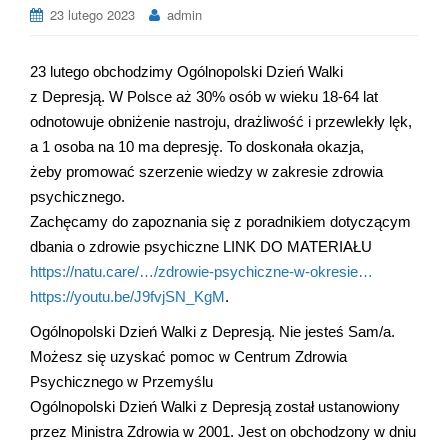
23 lutego 2023
admin
23 lutego obchodzimy Ogólnopolski Dzień Walki
z Depresją. W Polsce aż 30% osób w wieku 18-64 lat
odnotowuje obniżenie nastroju, drażliwość i przewlekły lęk,
a 1 osoba na 10 ma depresję. To doskonała okazja,
żeby promować szerzenie wiedzy w zakresie zdrowia
psychicznego.
Zachęcamy do zapoznania się z poradnikiem dotyczącym
dbania o zdrowie psychiczne LINK DO MATERIAŁU
https://natu.care/…/zdrowie-psychiczne-w-okresie…
https://youtu.be/J9fvjSN_KgM
.
Ogólnopolski Dzień Walki z Depresją. Nie jesteś Sam/a.
Możesz się uzyskać pomoc w
Centrum Zdrowia
Psychicznego w Przemyślu
Ogólnopolski Dzień Walki z Depresją został ustanowiony
przez Ministra Zdrowia w 2001. Jest on obchodzony w dniu