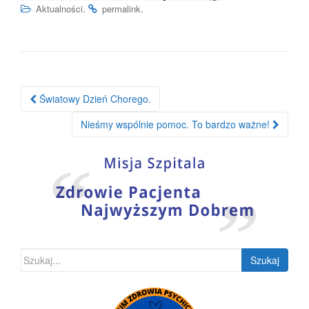
.
.
Aktualności
permalink
Nawigacja
Światowy Dzień Chorego.
po
Nieśmy wspólnie pomoc. To bardzo ważne!
wpisie
Szukaj: