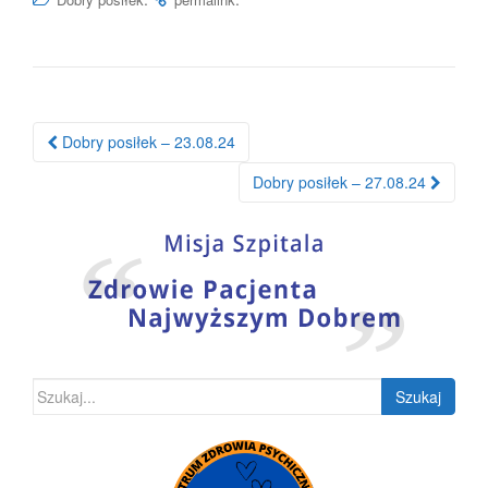
Nawigacja
Dobry posiłek – 23.08.24
po
Dobry posiłek – 27.08.24
wpisie
Szukaj: