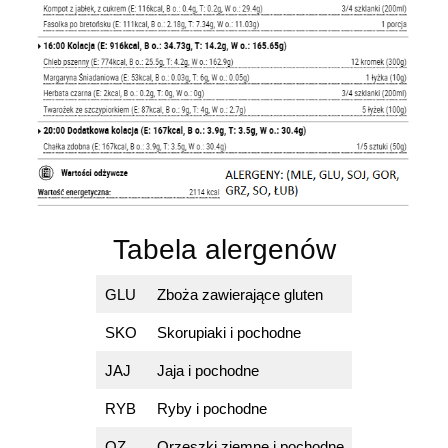
Tabela alergenów
GLU
Zboża zawierające gluten
SKO
Skorupiaki i pochodne
JAJ
Jaja i pochodne
RYB
Ryby i pochodne
OZ
Orzeszki ziemne i pochodne